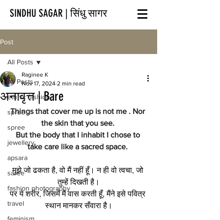
SINDHU SAGAR | सिंधु सागर
Post
All Posts
Raginee K
All Posts
Nov 17, 2024
2 min read
अनावृत्त | Bare
ethnic fashion
Things that cover me up is not me . Nor 
spree
the skin that you see. 
spree
But the body that I inhabit I chose to 
jewellery
take care like a sacred space. 
apsara
मुझे जो ढकता है, वो मैं नहीं हूँ। न ही वो त्वचा, जो 
saree
तुम्हें दिखती है।
fashion photography
पर ये शरीर, जिसमें मैं वास करती हूँ, मैंने इसे पवित्र 
travel
स्थान मानकर सँवारा है।
feminism