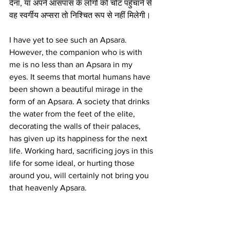
देना, या अपने आसपास के लोगों को चोट पहुँचाने से 
वह स्वर्गीय अप्सरा तो निश्चित रूप से नहीं मिलेगी।
I have yet to see such an Apsara. 
However, the companion who is with 
me is no less than an Apsara in my 
eyes. It seems that mortal humans have 
been shown a beautiful mirage in the 
form of an Apsara. A society that drinks 
the water from the feet of the elite, 
decorating the walls of their palaces, 
has given up its happiness for the next 
life. Working hard, sacrificing joys in this 
life for some ideal, or hurting those 
around you, will certainly not bring you 
that heavenly Apsara.