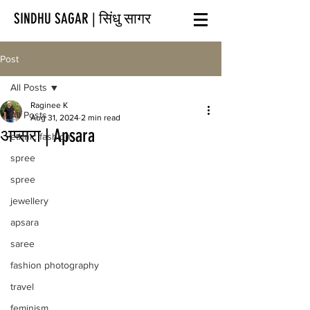
SINDHU SAGAR | सिंधु सागर
Post
All Posts
Raginee K
All Posts
Aug 31, 2024
2 min read
अप्सरा | Apsara
ethnic fashion
spree
spree
jewellery
apsara
saree
fashion photography
travel
feminism