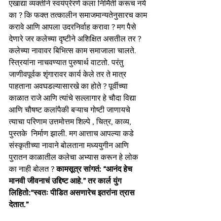
एखाद्या व्यक्तीने स्वयंप्रेरणे कला निर्मिती करूच नये 
का ? कि फक्त तत्कालीन समाजमान्यतेनुसारच काम 
करावे आणि आपला उदरनिर्वाह करावा ? मग पैसे 
देणारे जर कलेच्या दृष्टीने अशिक्षित असतील तर ? 
कलेच्या नावावर बिभित्स काम समाजाला चालते. 
स्त्रियांना नाचवण्यात पुरुषार्थ वाटतो. परंतु 
जाणीवपूर्वक शृंगारावर कार्य केले तर ते मात्र 
पाहताना अवघडल्यासारखे का होते ? पूर्वीच्या 
काळात राजे आणि त्यांचे सल्लागार हे चौदा विद्या 
आणि चौषष्ट कलांपैकी बऱ्याच गोष्टी जाणायचे 
त्याचा परिणाम उत्तमोत्तम शिल्पे , चित्र, काव्य, 
पुस्तके  निर्माण झाली. मग आत्ताच आपल्या कडे 
संस्कृतीच्या नावाने बोलताना मध्ययुगीन आणि 
पुरातन काळातील कलेचा अभ्यास करून हे लोक 
का नाही बोलत ? 
कामसूत्र सांगतं: “आनंद हेच 
मानवी जीवनाचं उद्दिष्ट आहे.” तर कार्ल युंग 
लिहितो:“स्वतः पीडित असणारेच इतरांना त्रास 
देतात.”