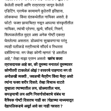
केलेली तयारी आणि रात्ररात्र जागून केलेले 
एडिटिंग. प्रत्येक कामामागे कुठेतरी इतिहास, 
लोककथा  किंवा दंतकथेतील नायिका असते. हे 
फोटो  फक्त छायाचित्र नसून आपल्या संस्कृतीतील 
नायिका, त्यांची प्रेरणा, मूल्ये, सौंदर्य, निसर्ग, 
शिल्पकलेतील मुद्रा अशा अनेक गोष्टी एकत्र 
घेतलेल्या असतात. डोळ्यांना सुखावणाऱ्या परंतु 
त्याही पलीकडे स्त्रीत्त्वाचे सौंदर्य व स्थिरता 
दर्शविणाऱ्या. मग जेव्हा कोणी म्हणतं “हे अश्लील 
आहे,” तेव्हा माझा प्रश्न असतो  
खरंच कला 
त्रासदायक आहे का, की तुमच्या मनातलं तुमच्यावर 
कोणीतरी टाकलेलं ओझं ? वरवरचे पाहणारा मग तो 
अनोळखी व्यक्ती , जवळची मैत्रीण किंवा मैत्र असो 
त्यांना फक्त शरीर दिसते. तेव्हा विचारू वाटते 
तुम्हाला त्याच्यातील लय, डोळ्यातील भाव, 
कपड्याची लय आणि निसर्गासोबतचे संबंध या 
वैश्विक गोष्टी दिसतच नाही का ?देहाच्या माध्यमातून 
देहापलिकडचे अमूर्त असे का नाही गवसत ?