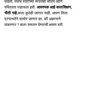
पाहतो, तसंच स्त्रीच्या रूपातही सौंदर्य आणि 
पवित्रता पाहायला हवी. 
आवश्यक आहे कलाशिक्षण, 
भीती नव्हे.
कला कुठेही जाणार नाही. आपण तिला 
प्रगल्भतेने सामोरं जाणार का, की अज्ञानाने 
घाबरणार ? कला समजून घेण्याची क्षमता हवी, 
घाबरून जाण्याची नाही. आपण तिला प्रौढपणे 
स्वीकारतो का भीतीने हा एकच प्रश्न आहे. 
आजही भारतातील अतिशय सुंदर शिल्पे आपल्या 
मायभूमीत नसून इंग्लंड, जर्मनी, अमेरिका आणि न 
जाणो किती देशांच्या संग्रहालयात आणि वैयक्तिक ( 
श्रीमंतांच्या ) संग्रहात असतील. कारण त्याची 
किंमत त्यांना आपल्यापेक्षा जास्त आहे. परकीयांनी 
आपल्या देवी आणि सुंदरींची शिल्पे फक्त त्यांच्या 
धर्मात 
मान्य  
नाही आणि नग्न अवस्थेत आहे म्हणून 
त्यांची नाके, वक्ष स्थळे आणि इतर अवयव कापले. 
कारण कला शिक्षण, सुसंस्कृतता आणि स्वातंत्र्याचा 
सन्मान करण्याची वृत्ती त्यांच्यात नव्हती. तर दुसऱ्या 
लुटारूंनी तिची शिल्पे चोरून नेली.  कामशिल्पांना 