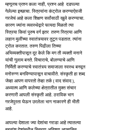
म्हणूनच प्रश्न कला नाही, प्रश्न आहे  दडपल्या 
गेलेल्या इच्छाचा. स्त्रियांना कंट्रोल करण्याऐवजी 
गरजेचं आहे कला शिक्षण सर्वांसाठी खुले करण्याचा.  
कारण ज्यांना व्यवस्थेद्वारे फायदा मिळतो त्या 
स्त्रिया किवां पुरुष वर्ग इतर  तरुण स्त्रिया आणि 
लहान मुलींच्या स्वातंत्र्यावर तुटून पडतात. त्यांना 
ट्रोल करतात. तरुण पिढीला तिच्या 
अभिव्यक्तीपासून दूर केले कि मग ती व्यक्ती मनाने 
यांची गुलाम बनते. विचाराचे, बोलण्याचे आणि 
निर्मिती करण्याचे स्वातंत्र्य समाजाला स्वस्थ बनवून 
मनोरुग्ण बनविण्यापासून वाचावीते. संस्कृती हा शब्द 
जेव्हा आपण वापरतो तेव्हा तर्क ( वाद संवाद ), 
अध्यात्म आणि कलेच्या क्षेत्रातील मुक्त संचार 
करणारी आपली संस्कृती आहे. ठराविक भाग 
गरजेपुरता घेऊन उरलेला भाग नाकारणे ही भीती 
आहे. 
आपल्या देशाला ज्या देशांचा गराडा आहे त्यातल्या 
बहुतांश देशांमधील स्त्रिया अतिशय अपमानित 