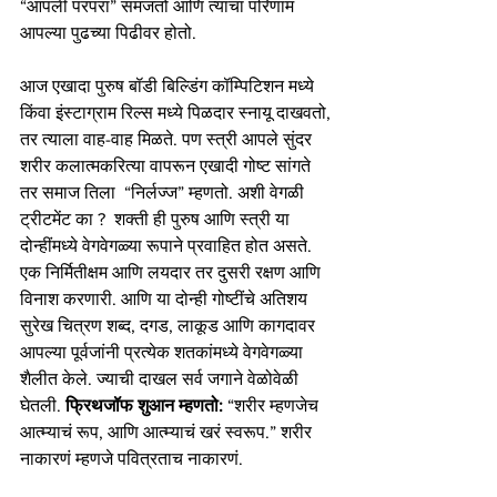
“आपली परंपरा” समजतो आणि त्याचा परिणाम 
आपल्या पुढच्या पिढीवर होतो. 
आज एखादा पुरुष बॉडी बिल्डिंग कॉम्पिटिशन मध्ये 
किंवा इंस्टाग्राम रिल्स मध्ये पिळदार स्नायू दाखवतो, 
तर त्याला वाह-वाह मिळते. पण स्त्री आपले सुंदर 
शरीर कलात्मकरित्या वापरून एखादी गोष्ट सांगते 
तर समाज तिला  “निर्लज्ज” म्हणतो. अशी वेगळी 
ट्रीटमेंट का ?  शक्ती ही पुरुष आणि स्त्री या 
दोन्हींमध्ये वेगवेगळ्या रूपाने प्रवाहित होत असते. 
एक निर्मितीक्षम आणि लयदार तर दुसरी रक्षण आणि 
विनाश करणारी. आणि या दोन्ही गोष्टींचे अतिशय 
सुरेख चित्रण शब्द, दगड, लाकूड आणि कागदावर 
आपल्या पूर्वजांनी प्रत्येक शतकांमध्ये वेगवेगळ्या 
शैलीत केले. ज्याची दाखल सर्व जगाने वेळोवेळी 
घेतली. 
फ्रिथजॉफ शुआन म्हणतो: 
“शरीर म्हणजेच 
आत्म्याचं रूप, आणि आत्म्याचं खरं स्वरूप.” शरीर 
नाकारणं म्हणजे पवित्रताच नाकारणं.