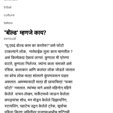
tribal
culture
tattoo
erotic
‘बोल्ड’ म्हणजे काय?
sensual
“तू एवढं बोल्ड काम का करतेस?”असे फोटो 
टाकल्याने लोक,  नातेवाईक तुला काय म्हणतील ? 
असं कित्येकदा ऐकावं लागतं. कुणाला मी प्रेरणा 
वाटते, कुणाला निर्लज्ज. ज्यांना कला समजते असे 
रसिक, कलाकार आणि कलंदर लोक जोडले जातात 
तर बरेच लोक मात्र शांतपणे कुंपणावरून पाहत 
असतात. आमच्यासाठी मात्र ही छायाचित्रं “फक्त 
फोटो” नसतात. त्यांच्या मागे असते महिनोन्‌ महिने 
केलेले  वाचन-लेखन, मार्केटमध्ये जाऊन केलेला 
कपड्यांचा शोध, मन मोडून केलेले डिझायनिंग, 
स्टायलिंग, पहाटेच उठून केलेले ट्रेक, सूर्याचा 
पहिला किरण जमिनीवर पाडण्याआधीच शूटिंगची 