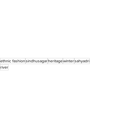
ethnic fashion
sindhusagar
heritage
winter
sahyadri
river
apsara
saree
fashion photography