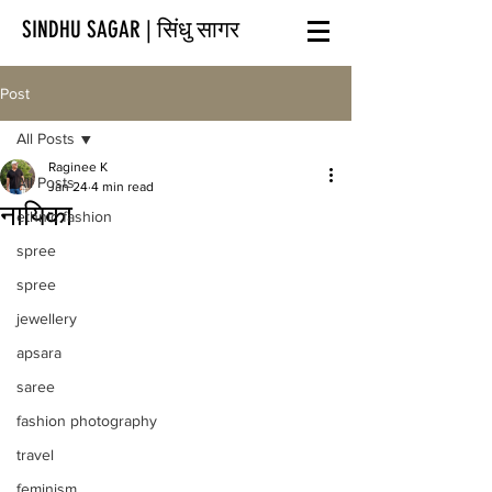
SINDHU SAGAR | सिंधु सागर
Post
All Posts
Raginee K
All Posts
Jan 24
4 min read
नायिका
ethnic fashion
spree
spree
jewellery
apsara
saree
fashion photography
travel
feminism