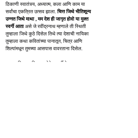
ठिकाणी स्वातंत्र्य, अध्यात्म, कला आणि काम या 
सर्वांचा एकत्रित उत्सव झाला. 
चित्त जिथे भीतिशून्य 
उन्नत जिथे माथा 
, मम देश ही जागृत होवो या मुक्त 
स्वर्गी आता 
असे जे रवींद्रनाथ म्हणाले ती स्थिती 
तुम्हाला जिथे कुठे दिसेल तिथे त्या देशाची नायिका 
तुम्हाला कथा कवितांच्या पानातून, चित्र आणि 
शिल्पांमधून तुमच्या आसपास वावरताना दिसेल. 
शब्द आणि छायाचित्र : योगेश कर्डीले 
मॉडेल : के. रागिणी योगेश 
सर्व हक्क राखीव.
Muse : 
K Raginee Yogesh
Words & Images : 
Yogesh Kardile
By accessing this content, you agree to 
not download, screenshot, redistribute, 
repost, alter, illustrate, paint, trace, use 
as reference, manipulate, or share it in 
any form publicly or privately without 