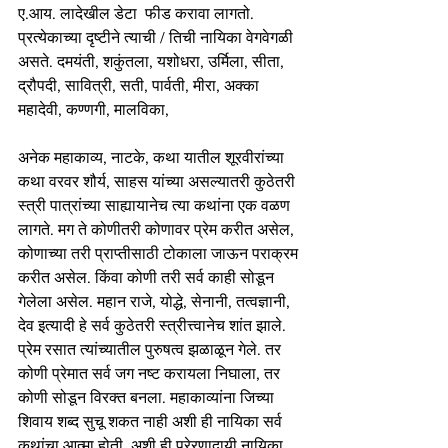
ए.आय. लादेखील डेटा  फीड करावा लागतो. 
प्रत्येकाच्या दृष्टीने त्याची / तिची नायिका वेगवेगळी 
असते. दमयंती, शकुंतला, यशोधरा, उर्मिला, सीता, 
द्रौपदी, सावित्री, सती, पार्वती, मीरा, अक्का 
महादेवी, कण्णगी, मालविका, 
अनेक महाकाव्य, नाटके, कथा यातील शूरवीरांच्या 
कथा वरवर शौर्य, साहस यांच्या असल्यातरी कुठेतरी 
स्त्री पात्रांच्या साह्यायानेच त्या कथांना एक वळण 
लागते. मग ते कोणीतरी कोणावर प्रेम करीत असेल, 
कोणाच्या तरी प्राप्तीसाठी टोकाला जाऊन पराक्रम 
करीत असेल. किंवा कोणी तरी सर्व काही सोडून 
गेलेला असेल. महान राजे, योद्धे, सेनानी, तत्वज्ञानी, 
देव इत्यादी हे सर्व कुठेतरी स्त्रीत्त्वानेच शांत झाले.  
प्रेम रसात त्यांच्यातील पुरुषत्व झळाळून गेले. तर 
कोणी प्रेमात सर्व जग नष्ट करायला निघाला, तर 
कोणी सोडून विरक्त बनला. महाकाव्यांना जिच्या 
शिवाय शब्द सुचू शकत नाही अशी ही नायिका सर्व 
कथांचा आत्मा होती. अशी ही प्रेरणादायी नायिका 