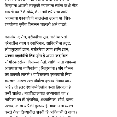
चित्रांना आपली संस्कृती म्हणताना त्यांना कधी नीट 
वाचतो का ? ते डोळे, ते मानवी शरीराचा आणि 
आत्म्याचा एकाचवेळी चाललेला उत्सव या  शिव-
शक्तीच्या भूमीत विसरून चाललो असे वाटते. 
कालीचा क्रोध, 
द्रौपदीचा
 सूड, सतीचा पती 
प्रेमातील त्याग व स्वाभिमान, सावित्रीचा हट्ट, 
लोपामुद्राचें ज्ञान, यशोधरेचा त्याग आणि ज्ञान, 
अक्का महादेवीचे शिव प्रेम हे आपण कदाचित 
सोयीस्कररीत्या विसरून गेलो. आणि आत्ता आपल्या 
आसपासच्या नायिकांना ( स्त्रियांना ) अंग चोरून 
का वावरावे लागते ? पाश्चिमात्य प्रभावाची निंदा 
करताना आपण 
खरा 
पौर्वात्य प्रभाव नेमका काय 
आहे ? तो इतर देशांमध्येदेखील कसा झिरपला हे 
कधी शाळेत / महाविद्यालयात अभ्यासतो का ? 
नायिका मग ती शृंगारिक, अध्यात्मिक, शौर्य, हास्य, 
उत्सव, काव्य यापैकी कुठल्याही भावभावना व्यक्त 
करते तेव्हा तिच्यातील शक्ती हि आदिवासी ते नागर ( 