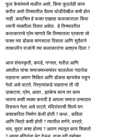
फुल केसांमध्ये माळीत असो, किंवा कुठलेही काम 
करीत असो तिच्यातील दैवत्व थोडीदेखील कमी होत 
नाही. कदाचित हे फक्त एखाद्या कलाकाराला किंवा 
ध्यानी व्यक्तीला दिसत असेल.  हे तिच्यावरील 
कलाकाराचे प्रेम म्हणावे कि तिच्यातला प्रकाश जो 
फक्त त्या डोळस माणसाला दिसला आणि सुदैवाने 
तत्कालीन राजांनी त्या कलाकारांना आश्रय दिला ? 
आज संसस्कृती, कपडे, नग्नता, श्लील आणि 
अश्लील यांचा समाजमाध्यमांवर चाललेला गदारोळ 
पाहताना आपण शिक्षित आणि डोळस व्हायचेच राहून 
गेलो असे वाटते. स्त्रियांकडे पाहताना ती जी 
उत्कटता, प्रेम, आदर , इतकेच काय तर काम 
भावना कशी व्यक्त करावी हे आपला समाज उन्मादात 
विसरून गेला असे वाटते. मंदिरांवरची शिल्पे मग 
कशाकरिता निर्माण केली होती ? कथा , कविता 
आणि चित्रे कशी होती ? त्यातील वर्णने, वस्त्रे, 
भाव, मुद्रा कशा होत्या ? आपण त्यातून काय शिकतो 
? आपण मंदिरांना भेट देऊन, राजा रवी वर्माच्या 