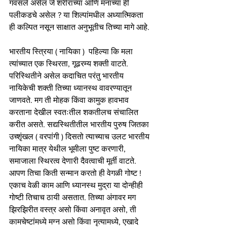
गवसले असेल जे शरीराच्या आणि मनाच्या ही 
पलीकडचे असेल ? या शिल्पांमधील अध्यात्मिकता 
ही कल्पित नसून साक्षात अनुभूतीच तिच्या मागे आहे. 
भारतीय स्त्रिया ( नायिका )  पहिल्या कि मला 
त्यांच्यात एक स्थिरता, गूढरम्य शक्ती वाटते. 
परिस्थितीने असेल कदाचित परंतु भारतीय 
नायिकेची शक्ती तिच्या ध्यानस्थ वावरण्यातून 
जाणवते. मग ती मोहक किंवा कामुक हावभाव 
करताना देखील स्वतःतील शकतीलच संचालित 
करीत असते. सद्यस्थितीतील भारतीय पुरुष जितका 
उच्शृंखल ( वरपांगी ) दिसतो त्याच्याच उलट भारतीय 
नायिका मात्र येथील भूमीला पुष्ट करणारी, 
समाजाला स्थिरत्व देणारी दैवत्वाची मूर्ती वाटते. 
आपण तिचा किती सन्मान करतो ही वेगळी गोष्ट ! 
एकाच वेळी काम आणि ध्यानस्थ मुद्रा या दोन्हीही 
गोष्टी तिचाच ठायी असतात. तिच्या अंगावर मग 
झिरझिरीत वस्त्र असो किंवा अनावृत असो, ती 
कामचेष्टांमध्ये मग्न असो किंवा नृत्यामध्ये, एखादे 