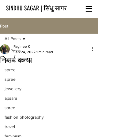
SINDHU SAGAR | सिंधु सागर
Post
All Posts
Raginee K
All Posts
Feb 24, 2022
1 min read
निसर्ग कन्या
ethnic fashion
spree
spree
jewellery
apsara
saree
fashion photography
travel
feminism