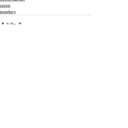
spree
jewellery
See All
Recent Posts