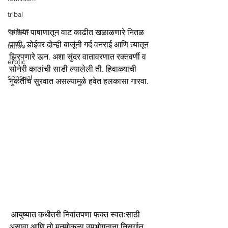
tribal
culture
काळ्या पाषाणातून वाट काढीत खळाळणारे नितळ 
पाणी, डोईवर दोन्ही बाजूंनी गर्द वनराई आणि त्यातून 
tattoo
झिरपणारे ऊन. अशा सुंदर वातावरणात रक्तवर्णी व  
erotic
सोनेरी काठांची साडी ल्यालेली ती. हिवाळ्याची 
sensual
नुकतीच सुरवात असल्यामुळे हवेत हलकासा गारवा.
 आयुष्यात कधीतरी निवांतपणा फक्त स्वतःसाठी 
असावा आणि तो मनमोकळा उपभोगताना निसर्गात 