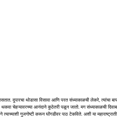
सतात. दुपारचा थोडासा विसावा आणि परत संध्याकाळची लेकरे, त्यांचा बा
कवा चेहऱ्यावरच्या आनंदाने कुठेतरी पळून जातो. मग संध्याकाळची दिवाबत्त
े त्याच्याशी गुजगोष्टी करून घोंगडीवर पाठ टेकविते. अशी या महाराष्ट्रा