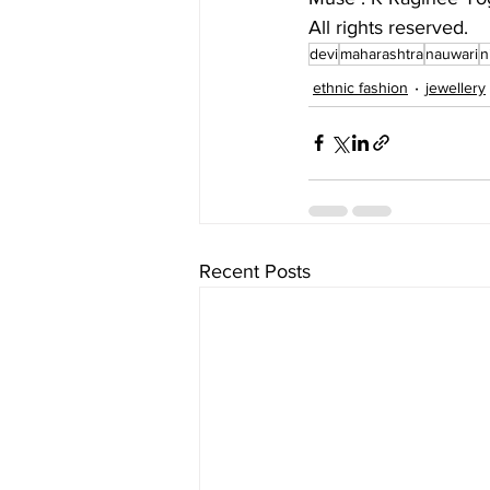
All rights reserved. 
devi
maharashtra
nauwari
n
ethnic fashion
jewellery
Recent Posts