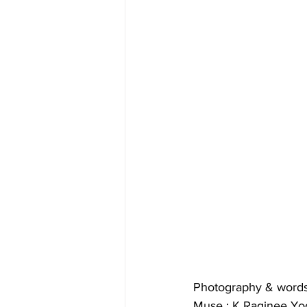
Photography & words
Muse : K Raginee Yo