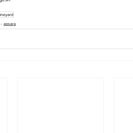
ineyard
apsara