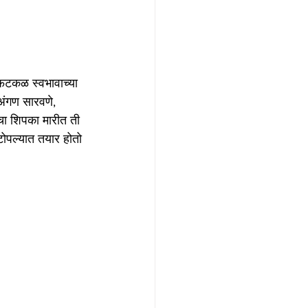
फटकळ स्वभावाच्या 
अंगण सारवणे, 
चा शिपका मारीत ती 
टोपल्यात तयार होतो 