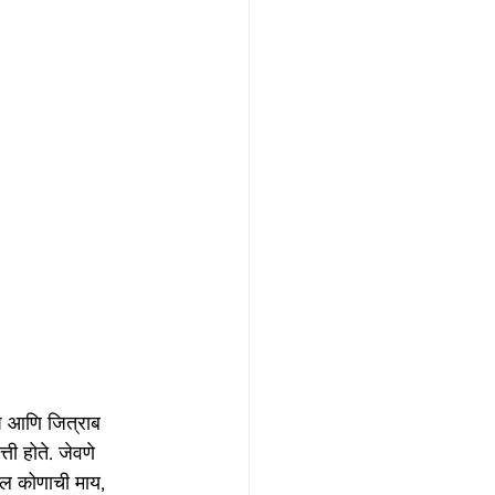
प आणि जित्राब 
ी होते. जेवणे 
तील कोणाची माय, 