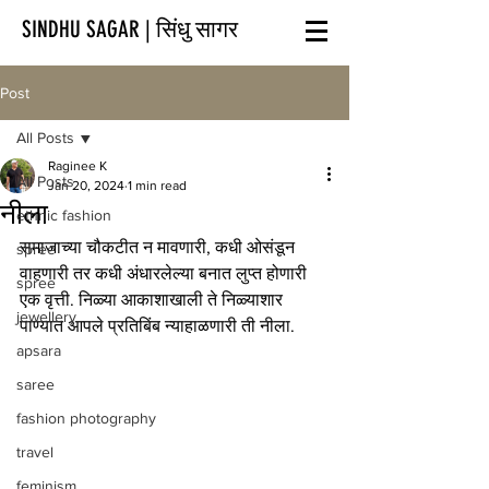
SINDHU SAGAR | सिंधु सागर
Post
All Posts
Raginee K
All Posts
Jan 20, 2024
1 min read
नीला
ethnic fashion
समाजाच्या चौकटीत न मावणारी, कधी ओसंडून 
spree
वाहणारी तर कधी अंधारलेल्या बनात लुप्त होणारी 
spree
एक वृत्ती. निळ्या आकाशाखाली ते निळ्याशार 
jewellery
पाण्यात आपले प्रतिबिंब न्याहाळणारी ती नीला.
apsara
saree
fashion photography
travel
feminism