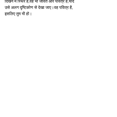
दिखने में स्थिर है,वह भी जीवंत और पवित्र है,यदि 
उसे अलग दृष्टिकोण से देखा जाए।वह पवित्र है, 
इसलिए तुम भी हो।
Words & Photography : 
Yogesh K.
Muse :
 K. Raginee Yogesh
All rights reserved. 