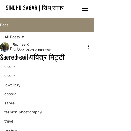
SINDHU SAGAR | सिंधु सागर
Post
All Posts
Raginee K
All Posts
Nov 28, 2024
2 min read
Sacred soil पवित्र मिट्टी
ethnic fashion
spree
spree
jewellery
apsara
saree
fashion photography
travel
feminism