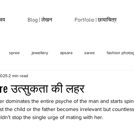
िचय
Blog | लेखन
Portfolio | छायाचित्र
spree
jewellery
apsara
saree
fashion photo
2025
2 min read
erotic
sensual
ire उत्सुकता की लहर
rst the child or the father becomes irrelevant but countless
ldn’t stop the single urge of mating with her. 