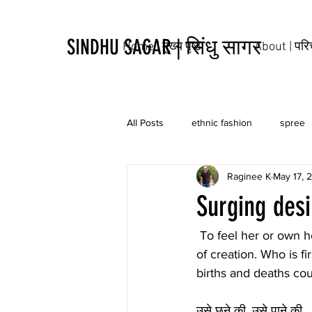
SINDHU SAGAR | सिंधु सागर
Home | मुख्य पृष्ठ
About | पर
All Posts
ethnic fashion
spree
Raginee K
May 17, 
tribal
culture
tattoo
Surging des
 To feel her or own her dominates the entire psyche of the man and starts spinning the wheel 
of creation. Who is fi
births and deaths cou
उसे छूने की, उसे पाने की,