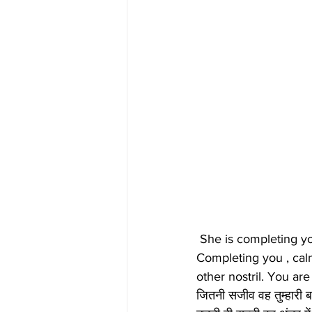
 She is completing you in the physical realm to support into the metaphysical realms 
Completing you , calm
other nostril. You a
जितनी सजीव वह तुम्हारी बा