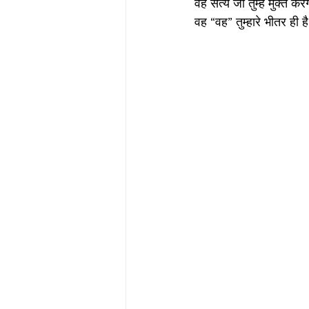
वह सत्य जो तुम्हें मुक्त कर
वह “वह” तुम्हारे भीतर ही ह