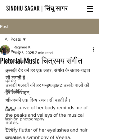
SINDHU SAGAR | सिंधु सागर
Post
All Posts
Raginee K
All Posts
May 5, 2025
2 min read
Pictorial Music चित्रमय संगीत
ethnic fashion
उसकी देह की हर एक लहर, संगीत के उतार-चढ़ाव 
spree
सी लगती है।
spree
उसकी पलकों की हर फड़फड़ाहट,उसके बालों की 
jewellery
हर सरसराहट,
apsara
 वीणा की एक दिव्य रचना सी बहती है।
Each curve of her body reminds me of 
saree
the peaks and valleys of the musical 
fashion photography
notes. 
travel
Every flutter of her eyelashes and hair 
creates a symphony of Veena.
feminism