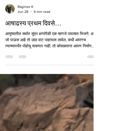
Raginee K
Jun 28
4 min read
आषाढस्य प्रथम दिवसे…
आयुष्यातील सर्वात सुंदर क्षणांपैकी एक म्हणजे पावसात भिजणे. आज
जो पाऊस आहे तो उद्या वाट पाहायला लावेल, कधी आपणच
त्याच्यापर्यंत पोहोचू शकणार नाही. तो कोसळताना आपण निर्माण
केलेले कुठलेही भेद तो पाहत नाही. आपण सर्व त्याच्यातूनच निर्माण
झालेलो आपल्या आत खेळणारा तोच. जेव्हा तो नर्तन करायला येतो
तेव्हा आपण बाहेर पडायलाच हवे. मग ती लहान मुले असोत, वृद्ध
असोत, मुली असोत, स्त्रिया असोत कोणीही असो. त्या नर्तनातले,
भिजण्यातले सुख हेच खरे नैसर्गिक सुख. कोणी पाहो वा आपण एकटे
असू तो पाऊस