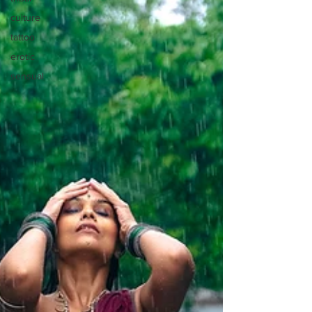
culture
tattoo
erotic
sensual