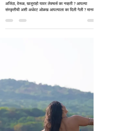
Raginee K
May 19
8 min read
उत्सव सौंदर्याचा
एक कलाप्रवासी म्हणून मला एक प्रश्न कायम सतावतो शाळांमधून
अजिंठा, वेरूळ, खजुराहो यावर लेक्चर्स का नव्हती ? आपल्या
संस्कृतीची अशी अर्धवट ओळख आपल्याला का दिली गेली ? मानवी
शरीर हे जीवशास्त्राच्या पलीकडेपण सौंदर्य आणि प्रमाणबद्धतेचे एक
अद्भुत उदाहरण आहे हे आपल्याला कलेच्या माध्यमातून का शिकवले
गेले नाही ? कालिदासाचे काव्य वाचवले नाही. कामसूत्र हे केवळ
‘त्या’ गोष्टीचे पुस्तक आहे असा समज मनावर ठेवला गेला.