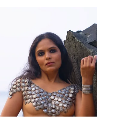
Raginee K
Apr 11
4 min read
Harinee : gazelle of the grassland
Far from the village, where the tall trees cast long,
shifting shadows over the grass, we find a place
that feels untouched by the rest of the world. The
soft ringing of bells from the sheep drifts through
the air, steady and unhurried, like time itself has
slowed to match us. In that space, nothing feels
incomplete. I do not find myself wanting more, or
elsewhere, or beyond. Her presence, close and
unspoken, becomes enough.