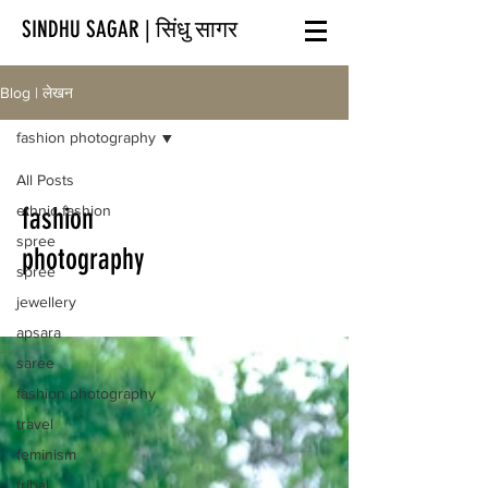
SINDHU SAGAR | सिंधु सागर
Blog | लेखन
fashion photography
All Posts
ethnic fashion
fashion
spree
photography
spree
jewellery
apsara
saree
fashion photography
travel
feminism
tribal