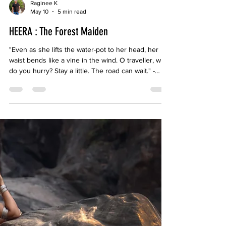
Raginee K
May 10
5 min read
HEERA : The Forest Maiden
"Even as she lifts the water-pot to her head, her
waist bends like a vine in the wind. O traveller, why
do you hurry? Stay a little. The road can wait." -
Gatha Saptashati She is not the nayika of perfumed
chambers. She is closer to the poetry of a couplet
immediate, unadorned and devastating.Someone
who doesn't mind disappearing into the ripple of
water or rising on wind like a bird's feather has
already made her peace with impermanence.