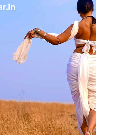
down into the valley when everything is still. Only
the birds have just awakened and started their
routine chirping. When the pond does not ripple so
much as breathe a slow, silver exhaling that has no
beginning and no end. When the breeze does not
move the trees but moves through them, the way a
raga moves through a musician’s li