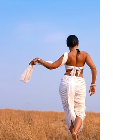
Apr 12
3 min read
उत्सव चैतन्याचा
अनादी काळापासून या धरणीवरती वारा आपल्या मस्तीत वाहतोय.
कधी तुफान तर कधी वावटळ कधी सोसाट्याने तर कधी गुंजारव
करीत. तुम्ही कधी त्याला बदलू शकता का किंवा तसा प्रयत्न केला
का ? तुम्ही कधी त्याला दोष दिला तर कधी त्याच्या शीतलतेने प्रेमात
पडले पण तो मात्र तसाच वाहतोय. समुद्राच्या लाटांना हाकारीत,
गवताळ कुरणावरून लहान मुलासारखा नक्षी बनवीत तर रानावनात
जोरजोरात शिट्ट्या मारीत. फारतर आपण पवनचक्कीने त्याची ऊर्जा
स्वतःसाठी वापरू शकतो किंवा बासरीतून सुंदर संगीत निर्माण करू
शकतो. परंतु त्