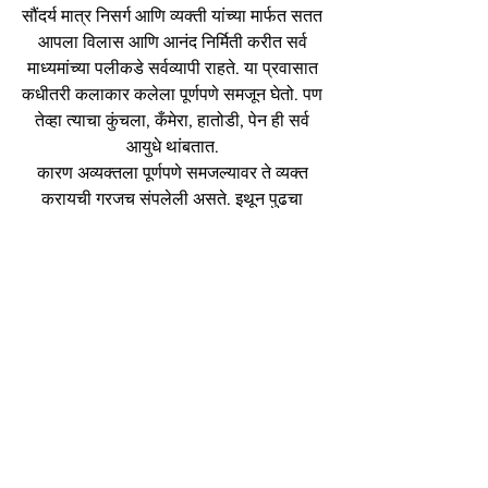
सौंदर्य मात्र निसर्ग आणि व्यक्ती यांच्या मार्फत सतत 
आपला विलास आणि आनंद निर्मिती करीत सर्व 
माध्यमांच्या पलीकडे सर्वव्यापी राहते. या प्रवासात 
कधीतरी कलाकार कलेला पूर्णपणे समजून घेतो. पण 
तेव्हा त्याचा कुंचला, कँमेरा, हातोडी, पेन ही सर्व 
आयुधे थांबतात. 
कारण अव्यक्तला पूर्णपणे समजल्यावर ते व्यक्त 
करायची गरजच संपलेली असते. इथून पुढचा 
प्रवास मात्र एकाकी असतो. 
The viewer learns to see beauty 
through the artwork. Original beauty, 
however, remains omnipresent beyond 
all mediums, constantly expressing with 
full grandeur and joy through nature 
and individuals. At some point in this 
journey the artist fully understands art. 
But then all his tools such as brush, 
camera, hammer, pen stop. Because 