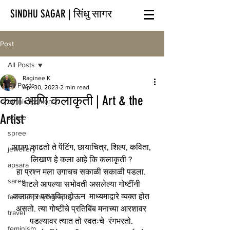
SINDHU SAGAR | सिंधु सागर
Post
All Posts
Raginee K
All Posts
Apr 30, 2023
2 min read
कला आणि कलाकृती | Art & the
ethnic fashion
Artist
spree
spree
आपण काढतो ते पेंटिंग, छायाचित्र, शिल्प, कविता, 
jewellery
लिखाण हे कला आहे कि कलाकृती ? 
apsara
हा प्रश्न मला उगाचच सकाळी सकाळी पडला. 
saree
वाटले आपल्या सभोवती असलेल्या गोष्टींनी 
कलाकार प्रभावित होऊन  माध्यमाद्वारे व्यक्त होत 
fashion photography
असतो. त्या गोष्टींचे प्रतिबिंब मनाच्या आरशावर 
travel
पडल्यावर त्यात तो स्वतःचे  रंगभरतो. 
feminism