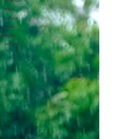
feminism
tribal
culture
tattoo
erotic
sensual