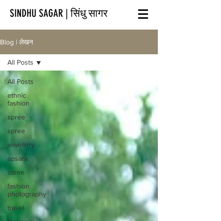
SINDHU SAGAR | सिंधु सागर
Blog | लेखन
All Posts
All Posts
ethnic
fashion
spree
spree
jewellery
apsara
saree
fashion
photography
travel