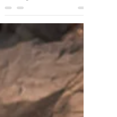
आयुष्यातील सर्वात सुंदर क्षणांपैकी एक म्हणजे पावसात भिजणे. आज
जो पाऊस आहे तो उद्या वाट पाहायला लावेल, कधी आपणच
त्याच्यापर्यंत पोहोचू शकणार नाही. तो कोसळताना आपण निर्माण
केलेले कुठलेही भेद तो पाहत नाही. आपण सर्व त्याच्यातूनच निर्माण
झालेलो आपल्या आत खेळणारा तोच. जेव्हा तो नर्तन करायला येतो
तेव्हा आपण बाहेर पडायलाच हवे. मग ती लहान मुले असोत, वृद्ध
असोत, मुली असोत, स्त्रिया असोत कोणीही असो. त्या नर्तनातले,
भिजण्यातले सुख हेच खरे नैसर्गिक सुख. कोणी पाहो वा आपण एकटे
असू तो पाऊस